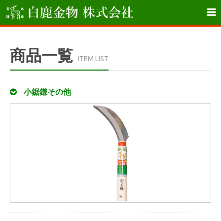

商品一覧
ITEM LIST
小鋸鎌その他