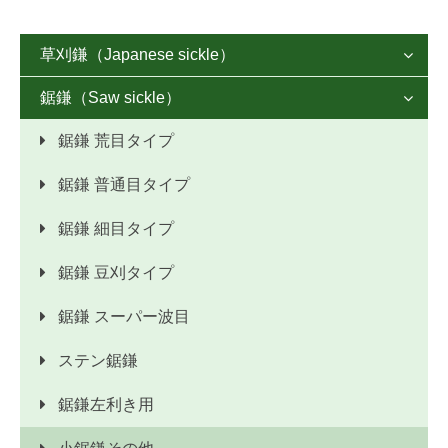
草刈鎌（Japanese sickle）

鋸鎌（Saw sickle）
アカマック鎌

鋸鎌 荒目タイプ
片刃薄鎌
鋸鎌 普通目タイプ
各種片刃鎌
鋸鎌 細目タイプ
両刃薄鎌
鋸鎌 豆刈タイプ
合鎌
鋸鎌 スーパー波目
各種合鎌
ステン鋸鎌
木鎌
鋸鎌左利き用
登鎌