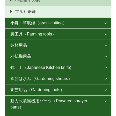
小鋸鎌その他
造林鎌
マルヒ鋸鎌
左用片刃鎌
小鎌・草取鎌（grass cutting）
特殊鎌

農工具（Farming tools）
片手ホー

蝶印 草刈鎌
造林用品
草削りホー
草取鎌

マルヒ印 草刈鎌
刈払機用品
片刃腰鉈
しかホー２１

万能鎌
鎌砥石
包 丁（Japanese Kitchen knife)
刈払刃
両刃腰鉈

三角ホー
きくかり鎌
園芸はさみ（Gardening shears）
片刃包丁
チップソー

各種鉈
牛舎ホー
収穫鎌
園芸用品（Gardening tools）
他社ブランド

両刃包丁

丸ヒツ鉈
レーキ
用途別各小鎌
トンボ鋏
動力式噴霧機用パーツ（Powered sprayer
肥後守ナイフ
剪定鋏

黒打包丁
斧（おの）
鍬（くわ）
parts）
岡恒鋏
接木小刀
芽切り鋏
ステンレス包丁
登鎌
ショベル・ホーク