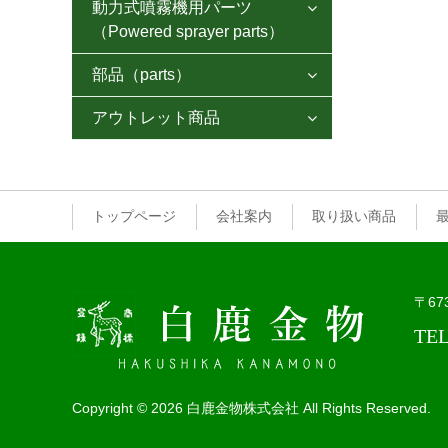
ステンレス包丁
動力式噴霧機用パーツ
肥後守ナイフ

岡恒鋏
造林鎌
牛馬用品
芽切り鋏
（Powered sprayer parts）
刺身包丁
接木小刀
アルス鋏
剪定鋸
植木鋏
部品（parts）
NGKスパークプラグ

出刃包丁
横手小刀
チカマサ鋏
特殊鋏
アウトレット商品
柄

船行包丁
押切器
ニシガキ鋏
剪定ケース
得意先様特別価格
口金
アジ切包丁
ラシャ切鋏
刈込鋏
一般ユーザー様価格
クサビ
トップページ
会社案内
取り扱い商品
菜切包丁
散水ノズル
野菜包丁
マルチ用カップ
〒67
牛刀・剣型包丁
剪定鋸
TEL
特殊包丁
剪定ケース
砥石
砥石
Copyright
© 2026 白鹿金物株式会社
All Rights Reserved.