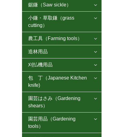
鋸鎌（Saw sickle）

小鎌・草取鎌（grass
鋸鎌 荒目タイプ

cutting）
鋸鎌 普通目タイプ
農工具（Farming tools）
片手ホー

鋸鎌 細目タイプ
造林用品
草削りホー
草取鎌

鋸鎌 豆刈タイプ
刈払機用品
片刃腰鉈
しかホー２１

万能鎌
鋸鎌 スーパー波目
包 丁（Japanese Kitchen
刈払刃
両刃腰鉈

三角ホー
きくかり鎌
knife)
ステン鋸鎌
チップソー
各種鉈
牛舎ホー
収穫鎌
園芸はさみ（Gardening
片刃包丁
鋸鎌左利き用

丸ヒツ鉈
レーキ
shears）
用途別各小鎌
両刃包丁
小鋸鎌その他
斧（おの）
園芸用品（Gardening
鍬（くわ）
他社ブランド


黒打包丁
マルヒ鋸鎌
tools）
トンボ鋏
登鎌
ショベル・ホーク
剪定鋏