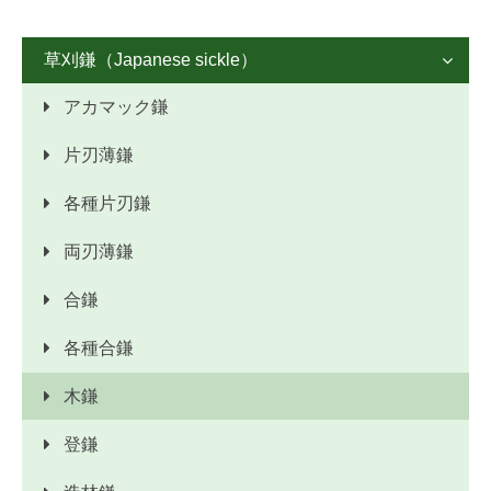
草刈鎌（Japanese sickle）

アカマック鎌
片刃薄鎌
各種片刃鎌
両刃薄鎌
合鎌
各種合鎌
木鎌
登鎌