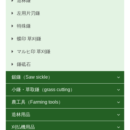
造林鎌
左用片刃鎌
特殊鎌
蝶印 草刈鎌
マルヒ印 草刈鎌
鎌砥石
鋸鎌（Saw sickle）

小鎌・草取鎌（grass cutting）
鋸鎌 荒目タイプ

農工具（Farming tools）
片手ホー
鋸鎌 普通目タイプ

造林用品
草削りホー
草取鎌

鋸鎌 細目タイプ
刈払機用品
片刃腰鉈
しかホー２１

万能鎌
鋸鎌 豆刈タイプ