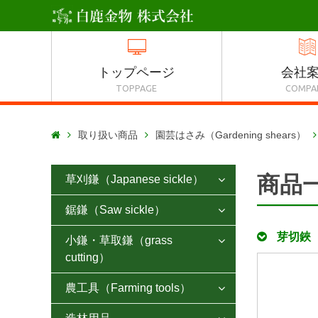
トップページ
会社
TOPPAGE
COMPA
取り扱い商品
園芸はさみ（Gardening shears）

商品
草刈鎌（Japanese sickle）

鋸鎌（Saw sickle）
アカマック鎌

芽切鋏
小鎌・草取鎌（grass
鋸鎌 荒目タイプ
片刃薄鎌

cutting）
鋸鎌 普通目タイプ
各種片刃鎌
農工具（Farming tools）
片手ホー

鋸鎌 細目タイプ
両刃薄鎌