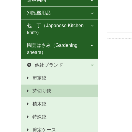
造林用品
草削りホー
草取鎌

鋸鎌 豆刈タイプ
合鎌
刈払機用品
片刃腰鉈
しかホー２１

万能鎌
鋸鎌 スーパー波目
各種合鎌
包 丁（Japanese Kitchen
刈払刃
両刃腰鉈

三角ホー
きくかり鎌
knife)
ステン鋸鎌
木鎌
チップソー
各種鉈
牛舎ホー
収穫鎌
園芸はさみ（Gardening
片刃包丁
鋸鎌左利き用

登鎌
丸ヒツ鉈
レーキ
shears）
用途別各小鎌
両刃包丁
小鋸鎌その他
造林鎌
斧（おの）
鍬（くわ）
他社ブランド

黒打包丁
マルヒ鋸鎌
左用片刃鎌
トンボ鋏
登鎌
ショベル・ホーク
剪定鋏
ステンレス包丁
特殊鎌
岡恒鋏
造林鎌
牛馬用品
芽切り鋏
刺身包丁
蝶印 草刈鎌
アルス鋏
剪定鋸
植木鋏
出刃包丁
マルヒ印 草刈鎌
チカマサ鋏
特殊鋏
船行包丁
鎌砥石
ニシガキ鋏
剪定ケース