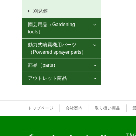
アジ切包丁
刈込鋏
菜切包丁
園芸用品（Gardening

野菜包丁
tools）
牛刀・剣型包丁
動力式噴霧機用パーツ
肥後守ナイフ

（Powered sprayer parts）
特殊包丁
接木小刀
部品（parts）
NGKスパークプラグ

砥石
横手小刀
アウトレット商品
柄

押切器
得意先様特別価格
口金
ラシャ切鋏
一般ユーザー様価格
クサビ
トップページ
会社案内
取り扱い商品
散水ノズル
マルチ用カップ
〒67