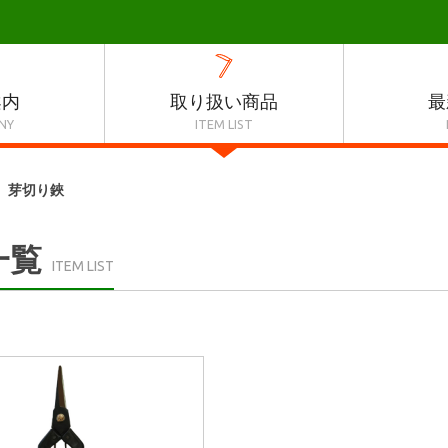
案内
取り扱い商品
最
NY
ITEM LIST
芽切り鋏
一覧
ITEM LIST